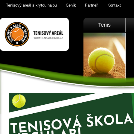
Tenisový areál s krytou halou
Ceník
Partneři
Kontakt
Tenis Vrchlabí
Tenis
golfový trenažér,
sauna,
KrkonošeTenis
Vrchlabí